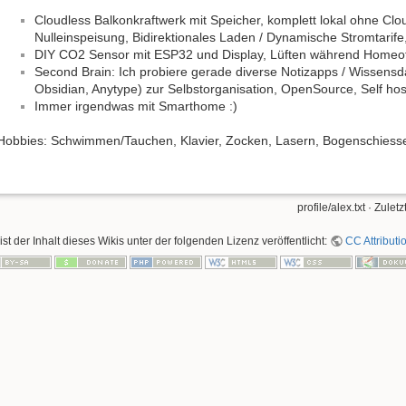
Cloudless Balkonkraftwerk mit Speicher, komplett lokal ohne C
Nulleinspeisung, Bidirektionales Laden / Dynamische Stromtarife
DIY CO2 Sensor mit ESP32 und Display, Lüften während Homeo
Second Brain: Ich probiere gerade diverse Notizapps / Wissensd
Obsidian, Anytype) zur Selbstorganisation, OpenSource, Self ho
Immer irgendwas mit Smarthome :)
Hobbies: Schwimmen/Tauchen, Klavier, Zocken, Lasern, Bogenschiessen
profile/alex.txt
· Zuletz
ist der Inhalt dieses Wikis unter der folgenden Lizenz veröffentlicht:
CC Attributi