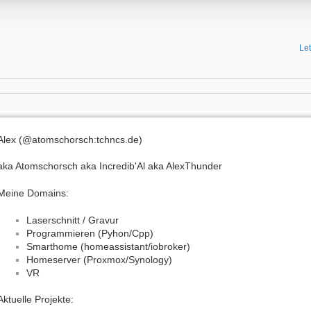
Le
Alex (@atomschorsch:tchncs.de)
aka Atomschorsch aka Incredib'Al aka AlexThunder
Meine Domains:
Laserschnitt / Gravur
Programmieren (Pyhon/Cpp)
Smarthome (homeassistant/iobroker)
Homeserver (Proxmox/Synology)
VR
Aktuelle Projekte: