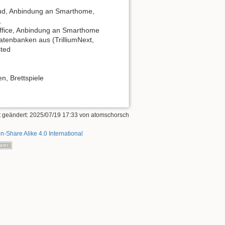
loud, Anbindung an Smarthome,
,
ffice, Anbindung an Smarthome
atenbanken aus (TrilliumNext,
sted
, Brettspiele
t geändert:
2025/07/19 17:33
von
atomschorsch
on-Share Alike 4.0 International