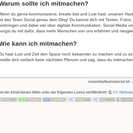
Warum sollte ich mitmachen?
Wenn du gerne kommunizierst, kreativ bist und Lust hast, unseren Ha
ist das Team Social genau dein Ding! Du kannst dich mit Texten, Fotos,
einbringen und dabei viel über digitale Kommunikation, Social Media und
sorgst du mit dafür, dass mehr Menschen von uns erfahren und neugi
Wie kann ich mitmachen?
Du hast Lust und Zeit den Space noch bekannter zu machen und zu ze
melde dich einfach beim nächsten Plenum und sag, dass du mitmache
essembly/teams/social.txt
· 
ist der Inhalt dieses Wikis unter der folgenden Lizenz veröffentlicht:
CC Attributi