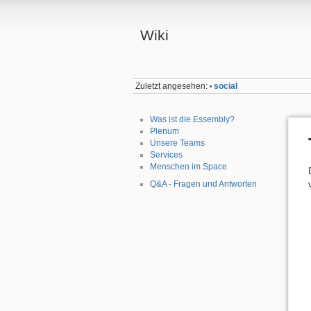
Wiki
Zuletzt angesehen:
social
•
Was ist die Essembly?
Plenum
Unsere Teams
Services
Menschen im Space
Q&A - Fragen und Antworten